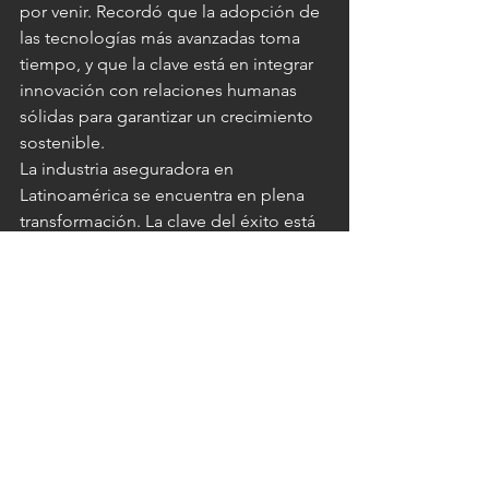
por venir. Recordó que la adopción de 
las tecnologías más avanzadas toma 
tiempo, y que la clave está en integrar 
innovación con relaciones humanas 
sólidas para garantizar un crecimiento 
sostenible.
La industria aseguradora en 
Latinoamérica se encuentra en plena 
transformación. La clave del éxito está 
en integrar tecnología de vanguardia 
con relaciones humanas sólidas, 
construyendo ecosistemas de valor 
que ofrezcan productos más 
relevantes, accesibles y centrados en el 
cliente.